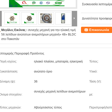
Συσκευασία λεπτομέρε
Δυνατότητα προσφορ
Επικοινωνία
Μεγάλες Εικόνας :
συνεχής μηχανή για την ηλιακή τιμή
56 λεπίδων ανώτατων ανεμιστήρων μηχανή» 48» BLDC
στο Πακιστάν
επτομερής Περιγραφή Προϊόντος
Πηγή ισχύος:
ηλιακό πλαίσιο, μπαταρία, ηλεκτρική
Τύπος:
Εγκατάσταση:
ανώτατο όριο
Υλικό:
Δύναμη (ψ):
36
Τάση (V):
συνεχής μηχανή λεπίδων ανεμιστήρων
Όνομα στοιχείου:
με:
Τύπος μηχανών:
Αβούρτσιστος τύπος
Περιστροφή/λεπτ