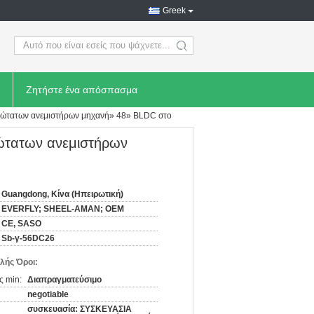
Greek
search
Ζητήστε ένα απόσπασμα
 ανώτατων ανεμιστήρων μηχανή» 48» BLDC στο
νώτατων ανεμιστήρων
Guangdong, Κίνα (Ηπειρωτική)
EVERFLY; SHEEL-AMAN; OEM
CE, SASO
Sb-γ-56DC26
λής Όροι:
ς min:
Διαπραγματεύσιμο
negotiable
συσκευασία: ΣΥΣΚΕΥΑΣΙΑ