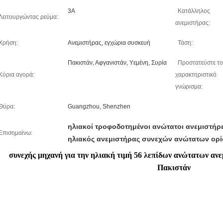
3A
Κατάλληλος
Λειτουργώντας ρεύμα:
ανεμιστήρας:
Χρήση:
Ανεμιστήρας, εγχώρια συσκευή
Τάση:
Πακιστάν, Αφγανιστάν, Υεμένη, Συρία
Προστατεύστε το
Κύρια αγορά:
χαρακτηριστικό
γνώρισμα:
Θύρα:
Guangzhou, Shenzhen
ηλιακοί τροφοδοτημένοι ανώτατοι ανεμιστήρ
Επισημαίνω:
ηλιακός ανεμιστήρας συνεχών ανώτατων ορ
συνεχής μηχανή για την ηλιακή τιμή 56 λεπίδων ανώτατων α
Πακιστάν