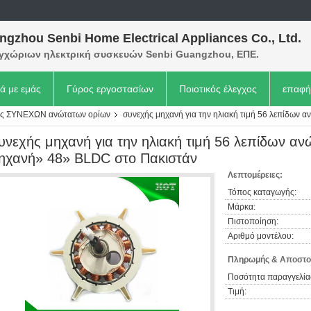
ngzhou Senbi Home Electrical Appliances Co., Ltd.
εγχώριων ηλεκτρική συσκευών Senbi Guangzhou, ΕΠΕ.
κά με εμάς
Γύρος εργοστασίων
Ποιοτικός έλεγχος
επαφή
ρας ΣΥΝΕΧΩΝ ανώτατων ορίων
συνεχής μηχανή για την ηλιακή τιμή 56 λεπίδων
υνεχής μηχανή για την ηλιακή τιμή 56 λεπίδων α
ηχανή» 48» BLDC στο Πακιστάν
Λεπτομέρειες:
Τόπος καταγωγής:
Μάρκα:
Πιστοποίηση:
Αριθμό μοντέλου:
Πληρωμής & Αποστο
Ποσότητα παραγγελία
Τιμή: