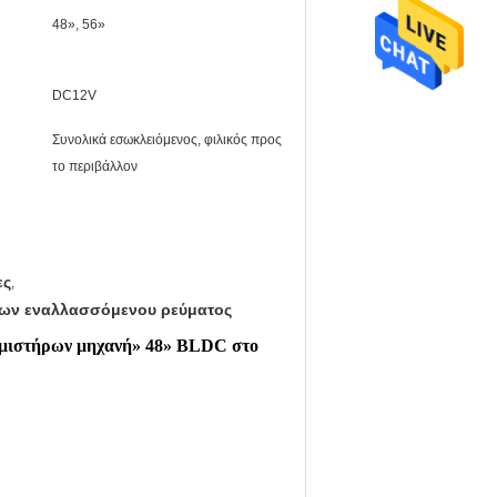
48», 56»
DC12V
Συνολικά εσωκλειόμενος, φιλικός προς
το περιβάλλον
ες
,
ίων εναλλασσόμενου ρεύματος
νεμιστήρων μηχανή» 48» BLDC στο