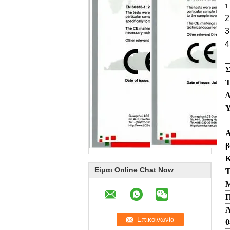
1
2
3
4
Σ
Τ
Δ
Υ
Α
β
Κ
Είμαι Online Chat Now
Τ
Μ
Π
Ά
θ