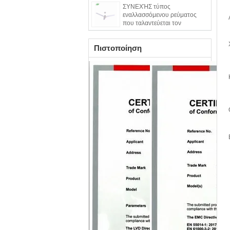
ΣΥΝΕΧΉΣ τύπος
εναλλασσόμενου ρεύματος
που ταλαντεύεται τον
ανεμιστήρα ΣΥΝΕΧΏΝ
ανώτατων ορίων
Πιστοποίηση