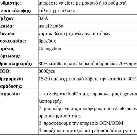
υθμιστής:
μπορέστε να είστε με μακρινό ή το ρυθμιστή
λικό κάλυψης:
κάλυψη μετάλλων
ρέχων
3.0A
επίδα:
matel λεπίδα
Μονάδα
χαρτοκιβώτιο μηχανών ανεμιστήρων
υσκευασίας:
8pcs/box
ιμένας
Guangzhou
όρτωσης:
ροι πληρωμής:
30% κατάθεση και πληρωμή ισορροπίας 70% πριν
MOQ:
3000pcs
μερομηνία
15-20 ημέρες μετά από λάβετε την κατάθεση 30%
αράδοσης:
πηρεσία:
1.
τα δείγματα διαθέσιμα, παρακαλώ μας έρχονται
λεπτομερής.
2.
μπορούμε να σας προσφέρουμε τα ελεύθερα αν
ορισμένης ποσότητας.
3.
προσφέρουμε την υπηρεσία OEM/ODM
4.
παρέχουμε την αξιόπιστη εξουσιοδότηση για τ