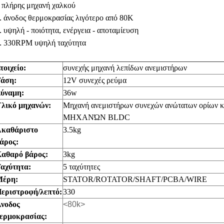
πλήρης μηχανή χαλκού
.
.
άνοδος θερμοκρασίας λιγότερο από 80K
.
υψηλή - ποιότητα, ενέργεια - αποταμίευση
.
330RPM υψηλή ταχύτητα
τοιχείο:
συνεχής μηχανή λεπίδων ανεμιστήρων
άση:
12V συνεχές ρεύμα
ύναμη:
36w
λικό μηχανών:
Μηχανή ανεμιστήρων συνεχών ανώτατων ορίων 
ΜΗΧΑΝΏΝ BLDC
καθάριστο
3.5kg
άρος:
αθαρό βάρος:
3kg
αχύτητα:
5 ταχύτητες
έρη:
STATOR/ROTATOR/SHAFT/PCBA/WIRE
εριστροφή/λεπτό:
330
νοδος
<80k>
ερμοκρασίας: