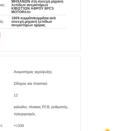
ΜΗΧΑΝΩΝ στη συνεχή μηχανή
ιες:
λεπίδων ανεμιστήρων
ΚΙΒΩΤΊΩΝ ΑΦΡΟΥ 8PCS
MOTOR/ctn
1809 κομμάτι/κομμάτια ανά
άς:
συνεχή μηχανή λεπίδων
ανεμιστήρων ημέρας
Ανεμιστήρας αερόψυξης
Σίδηρος και πλαστικό
12
καλώδιο, πίνακας PCB, ρυθμιστής,
τηλεχειρισμός
ό:
>=330