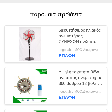
PRIVACY
POLICY
παρόμοια προϊόντα
διευθετήσιμος ηλιακός
ανεμιστήρας
ΣΥΝΕΧΩΝ ανώτατων
ορίων ύψους 1.2m με
negotiable MOQ:Διαπραγμάτευση
τη μηχανή χαλκού
ΕΠΑΦΉ
Υψηλή ταχύτητα 36W
ανώτατος ανεμιστήρας
360 βαθμού 12 βολτ με
τον αβούρτσιστο
negotiable MOQ:Διαπραγματεύσιμο
ηλεκτρικό κινητήρα
ΕΠΑΦΉ