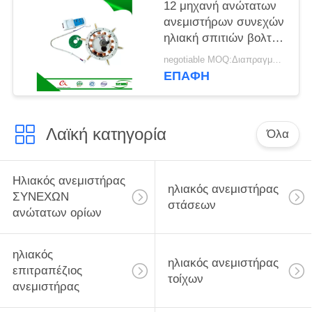
12 μηχανή ανώτατων
ανεμιστήρων συνεχών
ηλιακή σπιτιών βολτ
με το CE
negotiable MOQ:Διαπραγματεύσιμο
τηλεχειρισμού
ΕΠΑΦΉ
εγκεκριμένο
Λαϊκή κατηγορία
Όλα
Ηλιακός ανεμιστήρας
ηλιακός ανεμιστήρας
ΣΥΝΕΧΩΝ
στάσεων
ανώτατων ορίων
ηλιακός
ηλιακός ανεμιστήρας
επιτραπέζιος
τοίχων
ανεμιστήρας