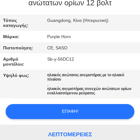
ΈΛΕΓΧΟΣ
ανώτατων ορίων 12 βολτ
ΜΑΣ
Τόπος
Guangdong, Κίνα (Ηπειρωτική)
καταγωγής:
ΕΛΆΤΕ
Μάρκα:
Purple Horn
ΣΕ
Πιστοποίηση:
CE, SASO
ΕΠΑΦΉ
Αριθμό
Sb-γ-56DC12
ΜΕ
μοντέλου:
Υψηλό φως:
ηλιακός ανώτατος ανεμιστήρας με το ηλιακό
πλαίσιο
ΖΗΤΉΣΤΕ
,
ηλιακός ανεμιστήρας συνεχών ανώτατων ορίων
ΈΝΑ
εναλλασσόμενου ρεύματος
ΑΠΌΣΠΑΣΜΑ
ΕΠΑΦΉ!
SITEMAP
ΛΕΠΤΟΜΈΡΕΙΕΣ