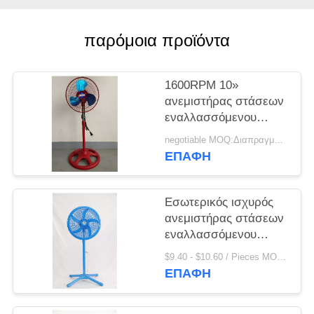
PRIVACY
POLICY
παρόμοια προϊόντα
1600RPM 10»
ανεμιστήρας στάσεων
εναλλασσόμενου
ρεύματος που
negotiable MOQ:Διαπραγμάτευση
ταλαντεύεται την
ΕΠΑΦΉ
ταχύτητα 3
Εσωτερικός ισχυρός
ανεμιστήρας στάσεων
εναλλασσόμενου
ρεύματος 18 ίντσες 3
$9.40 - $10.60 / Pieces MOQ:1000 κομμάτι / κομμάτια
τοποθετήσεις
ΕΠΑΦΉ
ταχύτητας που
προσαρμόζονται