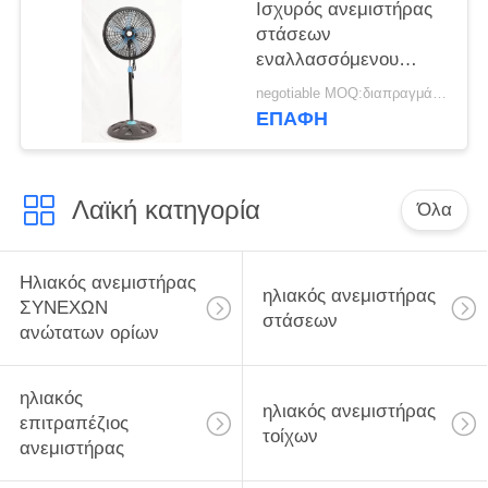
Ισχυρός ανεμιστήρας
στάσεων
εναλλασσόμενου
ρεύματος με το σπίτι
negotiable MOQ:διαπραγμάτευση
Applicance δεικτών
ΕΠΑΦΉ
των οδηγήσεων 3/5
λεπίδες PP
Λαϊκή κατηγορία
Όλα
Ηλιακός ανεμιστήρας
ηλιακός ανεμιστήρας
ΣΥΝΕΧΩΝ
στάσεων
ανώτατων ορίων
ηλιακός
ηλιακός ανεμιστήρας
επιτραπέζιος
τοίχων
ανεμιστήρας