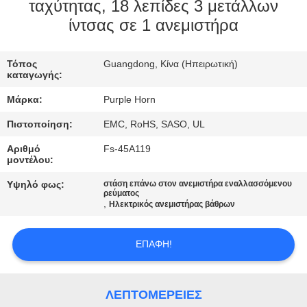
ΈΛΕΓΧΟΣ
ταχύτητας, 18 λεπίδες 3 μετάλλων
ίντσας σε 1 ανεμιστήρα
ΜΑΣ
Τόπος
Guangdong, Κίνα (Ηπειρωτική)
ΕΛΆΤΕ
καταγωγής:
ΣΕ
Μάρκα:
Purple Horn
ΕΠΑΦΉ
Πιστοποίηση:
EMC, RoHS, SASO, UL
ΜΕ
Αριθμό
Fs-45A119
μοντέλου:
ΖΗΤΉΣΤΕ
Υψηλό φως:
στάση επάνω στον ανεμιστήρα εναλλασσόμενου
ρεύματος
ΈΝΑ
,
Ηλεκτρικός ανεμιστήρας βάθρων
ΑΠΌΣΠΑΣΜΑ
ΕΠΑΦΉ!
SITEMAP
ΛΕΠΤΟΜΈΡΕΙΕΣ