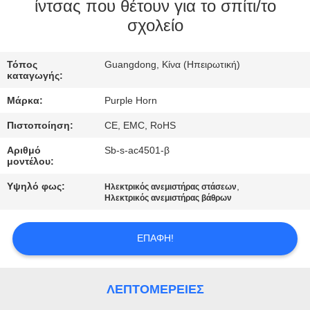
ΈΛΕΓΧΟΣ
ίντσας που θέτουν για το σπίτι/το
σχολείο
ΜΑΣ
Τόπος
Guangdong, Κίνα (Ηπειρωτική)
ΕΛΆΤΕ
καταγωγής:
ΣΕ
Μάρκα:
Purple Horn
ΕΠΑΦΉ
Πιστοποίηση:
CE, EMC, RoHS
ΜΕ
Αριθμό
Sb-s-ac4501-β
μοντέλου:
ΖΗΤΉΣΤΕ
Υψηλό φως:
,
Ηλεκτρικός ανεμιστήρας στάσεων
Ηλεκτρικός ανεμιστήρας βάθρων
ΈΝΑ
ΑΠΌΣΠΑΣΜΑ
ΕΠΑΦΉ!
SITEMAP
ΛΕΠΤΟΜΈΡΕΙΕΣ