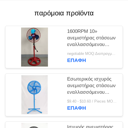
PRIVACY
POLICY
παρόμοια προϊόντα
1600RPM 10»
ανεμιστήρας στάσεων
εναλλασσόμενου
ρεύματος που
negotiable MOQ:Διαπραγμάτευση
ταλαντεύεται την
ΕΠΑΦΉ
ταχύτητα 3
Εσωτερικός ισχυρός
ανεμιστήρας στάσεων
εναλλασσόμενου
ρεύματος 18 ίντσες 3
$9.40 - $10.60 / Pieces MOQ:1000 κομμάτι / κομμάτια
τοποθετήσεις
ΕΠΑΦΉ
ταχύτητας που
προσαρμόζονται
Ισχυρός ανεμιστήρας