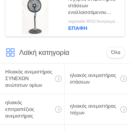
στάσεων
εναλλασσόμενου
ρεύματος με το σπίτι
negotiable MOQ:διαπραγμάτευση
Applicance δεικτών
ΕΠΑΦΉ
των οδηγήσεων 3/5
λεπίδες PP
Λαϊκή κατηγορία
Όλα
Ηλιακός ανεμιστήρας
ηλιακός ανεμιστήρας
ΣΥΝΕΧΩΝ
στάσεων
ανώτατων ορίων
ηλιακός
ηλιακός ανεμιστήρας
επιτραπέζιος
τοίχων
ανεμιστήρας