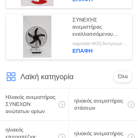
ηλιακός με την
μπαταρία
ΣΥΝΕΧΉΣ
ανεμιστήρας
εναλλασσόμενου
ρεύματος ύψους
negotiable MOQ:διαπραγμάτευση
διευθετήσιμος ηλιακός
ΕΠΑΦΉ
για την εγχώρια χρήση
DC12V/AC220V
15W±3W
Λαϊκή κατηγορία
Όλα
Ηλιακός ανεμιστήρας
ηλιακός ανεμιστήρας
ΣΥΝΕΧΩΝ
στάσεων
ανώτατων ορίων
ηλιακός
ηλιακός ανεμιστήρας
επιτραπέζιος