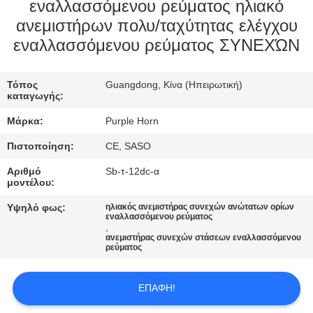
ΈΛΕΓΧΟΣ
εναλλασσόμενου ρεύματος ηλιακό
ανεμιστήρων πολυ/ταχύτητας ελέγχου
εναλλασσόμενου ρεύματος ΣΥΝΕΧΏΝ
ΜΑΣ
ΕΛΆΤΕ
Τόπος
Guangdong, Κίνα (Ηπειρωτική)
ΣΕ
καταγωγής:
ΕΠΑΦΉ
Μάρκα:
Purple Horn
ΜΕ
Πιστοποίηση:
CE, SASO
Αριθμό
Sb-τ-12dc-α
ΖΗΤΉΣΤΕ
μοντέλου:
ΈΝΑ
Υψηλό φως:
ηλιακός ανεμιστήρας συνεχών ανώτατων ορίων
εναλλασσόμενου ρεύματος
ΑΠΌΣΠΑΣΜΑ
,
ανεμιστήρας συνεχών στάσεων εναλλασσόμενου
ρεύματος
SITEMAP
ΕΠΑΦΉ!