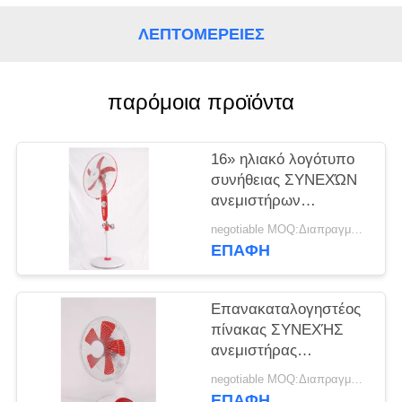
PRIVACY
POLICY
ΛΕΠΤΟΜΈΡΕΙΕΣ
παρόμοια προϊόντα
16» ηλιακό λογότυπο
συνήθειας ΣΥΝΕΧΏΝ
ανεμιστήρων
εναλλασσόμενου
negotiable MOQ:Διαπραγμάτευση
ρεύματος μηχανών
ΕΠΑΦΉ
χαλκού
Επανακαταλογηστέος
πίνακας ΣΥΝΕΧΉΣ
ανεμιστήρας
εναλλασσόμενου
negotiable MOQ:Διαπραγμάτευση
ρεύματος 12 ίντσας
ΕΠΑΦΉ