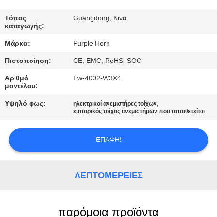
ΈΛΕΓΧΟΣ
Τόπος
Guangdong, Κίνα
καταγωγής:
ΜΑΣ
Μάρκα:
Purple Horn
ΕΛΆΤΕ
Πιστοποίηση:
CE, EMC, RoHS, SOC
ΣΕ
Αριθμό
Fw-4002-W3X4
ΕΠΑΦΉ
μοντέλου:
ΜΕ
Υψηλό φως:
,
ηλεκτρικοί ανεμιστήρες τοίχων
εμπορικός τοίχος ανεμιστήρων που τοποθετείται
ΖΗΤΉΣΤΕ
ΕΠΑΦΉ!
ΈΝΑ
ΑΠΌΣΠΑΣΜΑ
ΛΕΠΤΟΜΈΡΕΙΕΣ
SITEMAP
παρόμοια προϊόντα