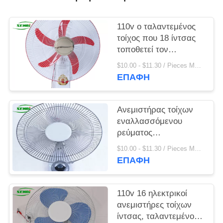
PRIVACY
POLICY
110v ο ταλαντεμένος
τοίχος που 18 ίντσας
τοποθετεί τον
ανεμιστήρα 40W
$10.00 - $11.30 / Pieces MOQ:500 Piece / Τεμάχια
εύκολο λειτουργούν με
ΕΠΑΦΉ
τον τηλεχειρισμό
Ανεμιστήρας τοίχων
εναλλασσόμενου
ρεύματος
τηλεχειρισμού cOem,
$10.00 - $11.30 / Pieces MOQ:500 Piece / Τεμάχια
ηλεκτρικός
ΕΠΑΦΉ
ανεμιστήρας τοίχων 16
ίντσας ταλαντεμένος
110v 16 ηλεκτρικοί
ανεμιστήρες τοίχων
ίντσας, ταλαντεμένος